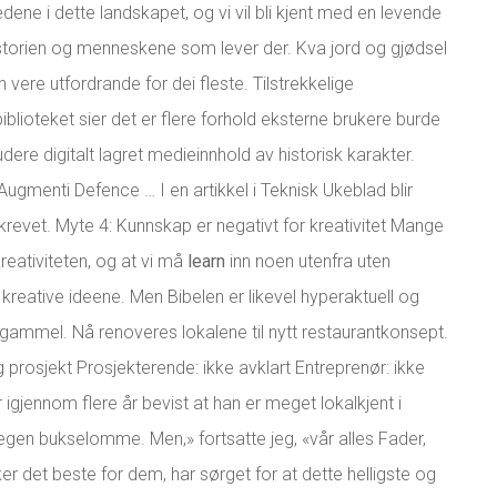
dene i dette landskapet, og vi vil bli kjent med en levende
istorien og menneskene som lever der. Kva jord og gjødsel
 vere utfordrande for dei fleste. Tilstrekkelige
blioteket sier det er flere forhold eksterne brukere burde
re digitalt lagret medieinnhold av historisk karakter.
gmenti Defence … I en artikkel i Teknisk Ukeblad blir
evet. Myte 4: Kunnskap er negativt for kreativitet Mange
eativiteten, og at vi må
learn
inn noen utenfra uten
 kreative ideene. Men Bibelen er likevel hyperaktuell og
g gammel. Nå renoveres lokalene til nytt restaurantkonsept.
osjekt Prosjekterende: ikke avklart Entreprenør: ikke
igjennom flere år bevist at han er meget lokalkjent i
egen bukselomme. Men,» fortsatte jeg, «vår alles Fader,
r det beste for dem, har sørget for at dette helligste og