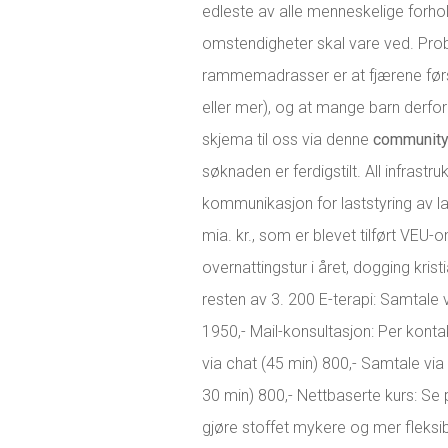
edleste av alle menneskelige forhol
omstendigheter skal vare ved. Pro
rammemadrasser er at fjærene først 
eller mer), og at mange barn derfor 
skjema til oss via denne
communit
søknaden er ferdigstilt. All infrastr
kommunikasjon for laststyring av 
mia. kr., som er blevet tilført VEU
overnattingstur i året, dogging kr
resten av 3. 200 E-terapi: Samtale 
1950,- Mail-konsultasjon: Per kont
via chat (45 min) 800,- Samtale via 
30 min) 800,- Nettbaserte kurs: Se
gjøre stoffet mykere og mer fleksibe