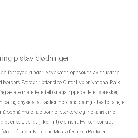
ring p stav blødninger
et og fornøyde kunder. Advokaten oppsøkes av en kvinne
jord borders Færder National to Outer Hvaler National Park.
ing av alle materielle feil (knags, rippede deler, sprekker,
n dating physical attraction nordland dating sites for single
r å oppnå materiale som er sterkere og mekanisk mer
t enkelt, solidt (ikke limt) element. Hvilken konkret
ramfører nå under Nordland Musikkfestuke i Bodø er