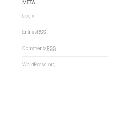
META
Log in
Entries
RSS
Comments
RSS
WordPress.org