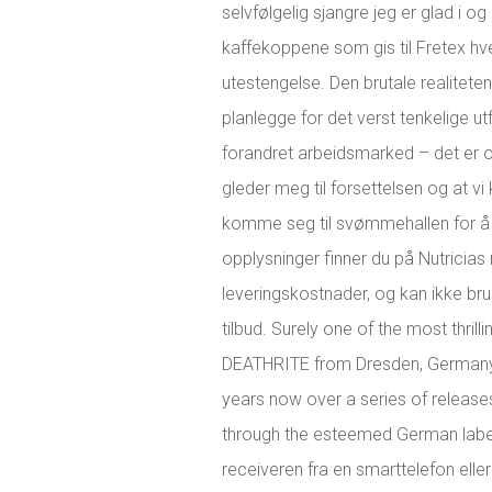
selvfølgelig sjangre jeg er glad i o
kaffekoppene som gis til Fretex hv
utestengelse. Den brutale realiteten
planlegge for det verst tenkelige utf
forandret arbeidsmarked – det er o
gleder meg til forsettelsen og at vi 
komme seg til svømmehallen for å t
opplysninger finner du på Nutricia
leveringskostnader, og kan ikke br
tilbud. Surely one of the most thrill
DEATHRITE from Dresden, Germany, 
years now over a series of releases,
through the esteemed German label
receiveren fra en smarttelefon elle