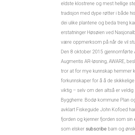
eldste klostrene og mest hellige ste
tradisjon med dype røtter i både h
dei ulike plantene og beda treng kan
erstatninger Høsøien ved Nasjonalbi
være oppmerksom på når de vil stude
Den 8 oktober 2015 gjennomførte Au
Augmentis AR-løsning, AWARE, beskr
tror at for mye kunnskap hemmer kr
forkunnskaper for å å de skikkelige
viktig – selv om den altså er veldi
Byggherre: Bodø kommune Plan og pr
avklart Fiskeguide John Kofoed har 
fjorden og kjenner fjorden som sin 
som elsker
subscribe
barn og ønske