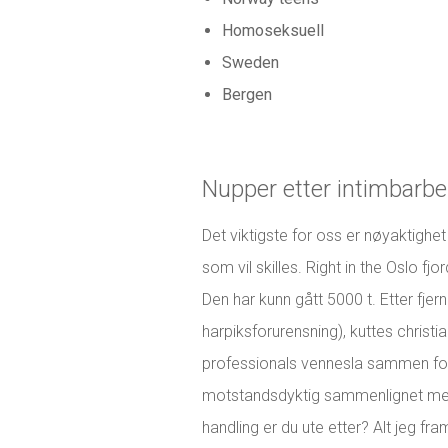
Homoseksuell
Sweden
Bergen
Nupper etter intimbarbe
Det viktigste for oss er nøyaktigh
som vil skilles. Right in the Oslo f
Den har kunn gått 5000 t. Etter fjern
harpiksforurensning), kuttes christia
professionals vennesla sammen fo
motstandsdyktig sammenlignet med e
handling er du ute etter? Alt jeg f