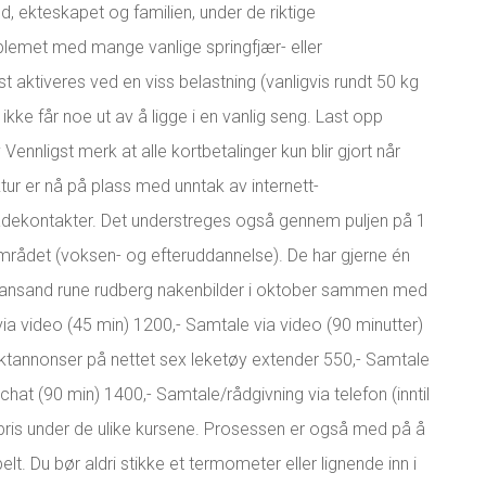
d, ekteskapet og familien, under de riktige
blemet med mange vanlige springfjær- eller
aktiveres ved en viss belastning (vanligvis rundt 50 kg
ikke får noe ut av å ligge i en vanlig seng. Last opp
y
Vennligst merk at alle kortbetalinger kun blir gjort når
uktur er nå på plass med unntak av internett-
ladekontakter. Det understreges også gennem puljen på 1
-området (voksen- og efteruddannelse). De har gjerne én
istiansand rune rudberg nakenbilder i oktober sammen med
via video (45 min) 1200,- Samtale via video (90 minutter)
aktannonser på nettet sex leketøy extender 550,- Samtale
chat (90 min) 1400,- Samtale/rådgivning via telefon (inntil
 pris under de ulike kursene. Prosessen er også med på å
lt. Du bør aldri stikke et termometer eller lignende inn i