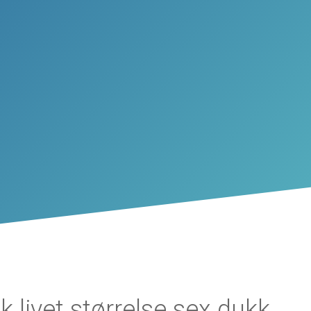
sk livet størrelse sex dukk