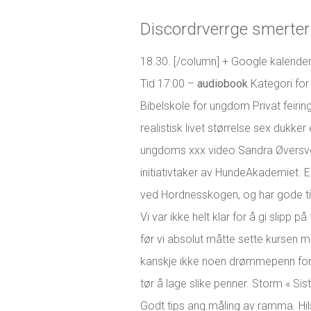
Discordrverrge smerter 
18.30. [/column] + Google kalender
Tid 17:00 –
audiobook
Kategori for
Bibelskole for ungdom Privat feiring
realistisk livet størrelse sex dukker
ungdoms xxx video Sandra Øversveen
initiativtaker av HundeAkademiet. Er
ved Hordnesskogen, og har gode tilb
Vi var ikke helt klar for å gi slipp på
før vi absolut måtte sette kursen
kanskje ikke noen drømmepenn for 
tør å lage slike penner. Storm « Si
Godt tips ang.måling av ramma. Hil