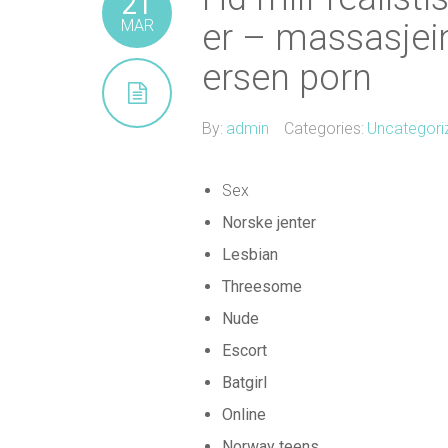
21
MAR
er – massasjein
ersen porn
By:
admin
Categories:
Uncategori
Sex
Norske jenter
Lesbian
Threesome
Nude
Escort
Batgirl
Online
Norway teens