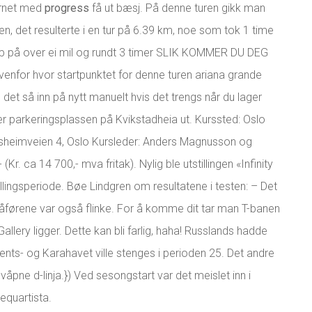
arnet med
progress
få ut bæsj. På denne turen gikk man
jen, det resulterte i en tur på 6.39 km, noe som tok 1 time
opp på over ei mil og rundt 3 timer SLIK KOMMER DU DEG
nfor hvor startpunktet for denne turen ariana grande
l det så inn på nytt manuelt hvis det trengs når du lager
er parkeringsplassen på Kvikstadheia ut. Kurssted: Oslo
sheimveien 4, Oslo Kursleder: Anders Magnusson og
r. ca 14 700,- mva fritak). Nylig ble utstillingen «Infinity
tillingsperiode. Bøe Lindgren om resultatene i testen: – Det
Sjåførene var også flinke. For å komme dit tar man T-banen
Gallery ligger. Dette kan bli farlig, haha! Russlands hadde
ents- og Karahavet ville stenges i perioden 25. Det andre
alvåpne d-linja.}) Ved sesongstart var det meislet inn i
requartista.