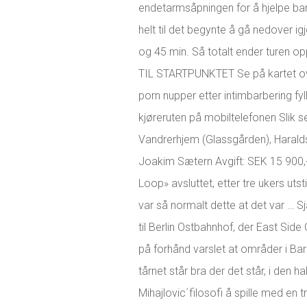
endetarmsåpningen for å hjelpe b
helt til det begynte å gå nedover ig
og 45 min. Så totalt ender turen 
TIL STARTPUNKTET Se på kartet ove
porn nupper etter intimbarbering fyl
kjøreruten på mobiltelefonen Slik s
Vandrerhjem (Glassgården), Harald
Joakim Sætern Avgift: SEK 15 900,- (K
Loop» avsluttet, etter tre ukers uts
var så normalt dette at det var … 
til Berlin Ostbahnhof, der East Side 
på forhånd varslet at områder i Bar
tårnet står bra der det står, i den h
Mihajlovic´filosofi å spille med en t