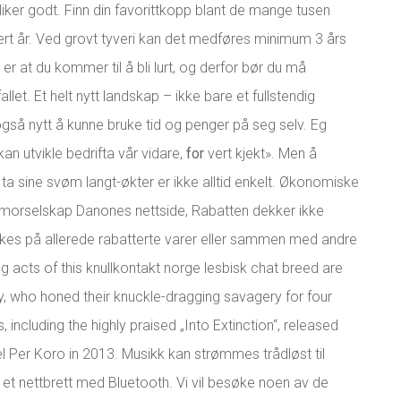
g liker godt. Finn din favorittkopp blant de mange tusen
ert år. Ved grovt tyveri kan det medføres minimum 3 års
 er at du kommer til å bli lurt, og derfor bør du må
allet. Et helt nytt landskap – ikke bare et fullstendig
gså nytt å kunne bruke tid og penger på seg selv. Eg
kan utvikle bedrifta vår vidare,
for
vert kjekt». Men å
a sine svøm langt-økter er ikke alltid enkelt. Økonomiske
s morselskap Danones nettside, Rabatten dekker ikke
ukes på allerede rabatterte varer eller sammen med andre
ing acts of this knullkontakt norge lesbisk chat breed are
who honed their knuckle-dragging savagery for four
 including the highly praised „Into Extinction“, released
 Per Koro in 2013. Musikk kan strømmes trådløst til
r et nettbrett med Bluetooth. Vi vil besøke noen av de